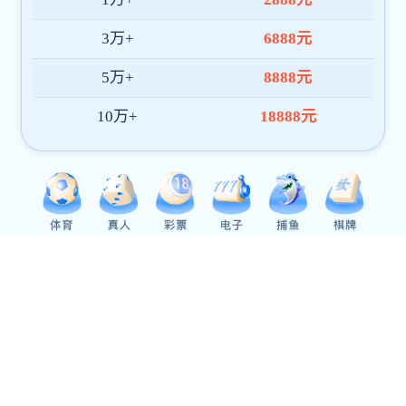
带来的连锁变化。在整场比赛中，浙江队充分
利用了巴尔加斯创造的空间，多次从中路撕开
缺口，最终以2比0的比分锁定胜局。
夜幕降临，黄龙体育中心的欢呼声经久不息。
浙江队用一场扎实的胜利完成了对山东泰山的
复仇，而巴尔加斯脚后跟妙传后怒吼的场景，
将会被球迷铭记很久。这不仅仅是一次技术统
计上的助攻，更是一声宣告：在这片绿茵场
上，勇于创造奇迹的人永远不会被埋没。正如
主教练赛后所说：“我们一直在等待球员在关
键时刻展现出这种气质。今天，巴尔加斯做到
了，全队也都做到了。”当记者问及巴尔加斯
为何选择脚后跟传球时，这位阿根廷外援只是
淡然一笑：“那是一种本能，我就知道他会出
现在那里。”这种本能，正是足球最动人之
处，也是浙江队走向更高舞台的最强武器。