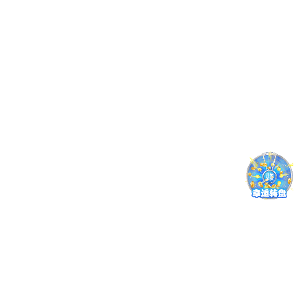
深理念与原始冲动的...
2026-07-17
聚焦欧冠维蒂尼亚对上特林康高压下决策
在欧冠联赛的璀璨星空下，每一位球员都是命运棋
盘上的棋子，而那些能...
2026-07-16