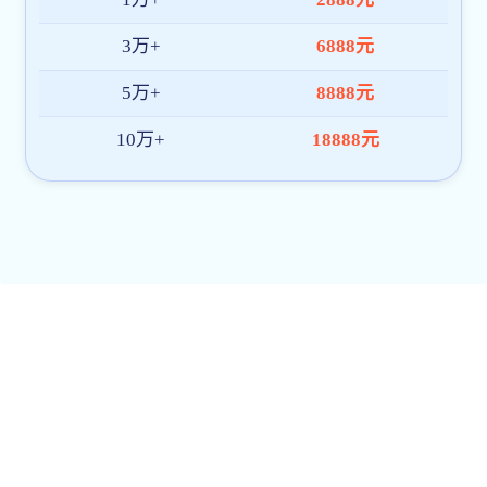
欧冠葡萄牙体育对阵法兰克福边路一对一
在全球足球迷的目光聚焦于欧冠赛场时，葡萄牙体
育与法兰克福的对决无疑是一场充满战术博...
2026-07-20