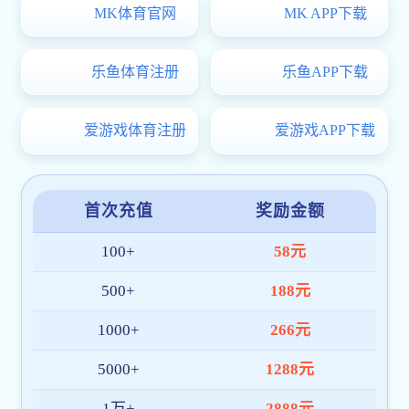
阿森纳欧冠联赛阶段进攻宽度保持在关键
在欧冠联赛的顶级对抗中，阿森纳的进攻宽度正成
为一把双刃剑——它既能撕裂对手防线，也可...
2026-07-20