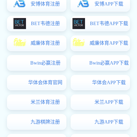
在世界杯的绿茵场上，每一场对决都是一次战术与
意志的较量。当苏塔尔这位中后卫的名字与...
2026-07-20
聚焦欧冠阿森纳面对多特蒙德中路包夹质
在欧洲足球冠军联赛的璀璨星空中，阿森纳与多特
蒙德的对决向来不缺少激情与变数。当枪手...
2026-07-20