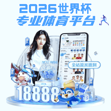
世界杯实时赔率
菜单
T3
风控引擎
每日推荐模块基于球迷浏览历史，世界杯
滚球投注 | 实时比分与走地盘口个性化推
送内容。