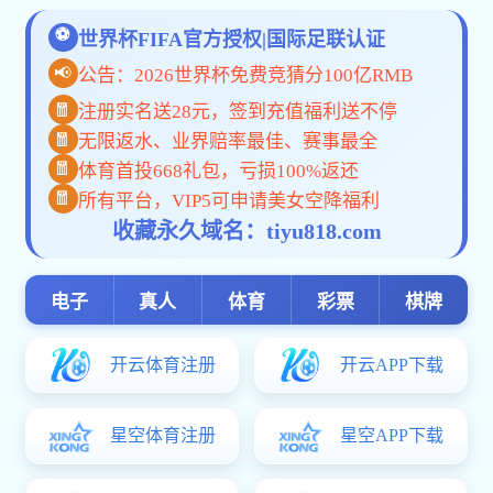
聚焦欧冠毕尔巴鄂面对哥本哈根传中落点
在欧洲足球冠军联赛的宏大叙事中，细节往往决定
巨人的命运，而那些看似微不足道的战术微调...
2026-07-20
苏塔尔迎战巴拉圭防线身后保护是否能够