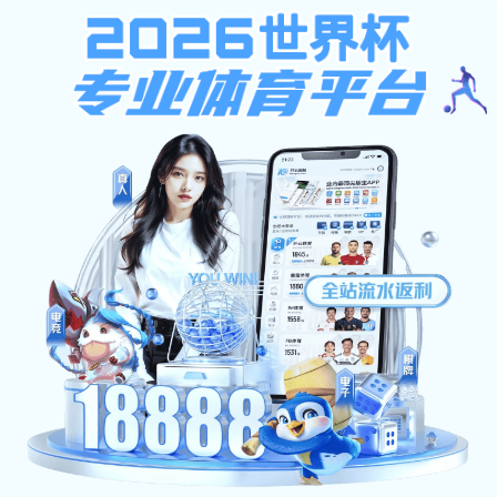
世界杯实时赔率
菜单
T3
摩洛哥队面对巴西队反击
第一传能否打穿中路世界
杯赛前分析
在北非雄狮与桑巴军团的史诗对决即将拉开帷
幕之际，一个战术谜题如同迷雾般笼罩着卡塔
尔的沙漠夜空：当巴西队那如潮水般的反击汹
涌而来时，摩洛哥队那条引以为傲的中路防
线，究竟是坚不可摧的堡垒，还是一捅即破的
薄纱？这不仅是技术流的博弈，更是意志力的
终极拷问。让我们拨开赛前分析的迷雾，直击
这场世界杯体育足球盛宴中最扣人心弦的战术
风暴眼。