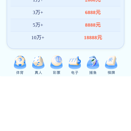
要在防守时展现出极强的阅读比赛能力，他们
不能仅仅机械地后撤，而必须根据巴西队持球
人的身体朝向和视线，做出瞬间的预判。那个
衔接中场与后防线的枢纽球员——阿姆拉巴
特，将承受巨大的压力。他不仅要负责拦截，
还要指挥防线前压或后撤，他能否在重压下保
持冷静，将直接决定摩洛哥队能否在本场世界
杯体育比赛中顶住巴西队的狂轰滥炸。
综上所述，摩洛哥队面对巴西队反击第一传
时，想要完全打穿中路并全身而退，难度极
大。巴西队的战术素养和个人能力，决定了他
们总能找到防守体系中最细微的破绽。摩洛哥
队或许可以在上半场用铁血防守赢得尊重，但
随着时间的推移，体能和专注度的下降，极有
可能在巴西队一次看似不经意的反击第一传面
前轰然倒塌。这场赛前分析告诉我们，比赛的
关键不在于摩洛哥队能否挡住巴西队的每一次
进攻，而在于他们能否在反击第一传到来前的