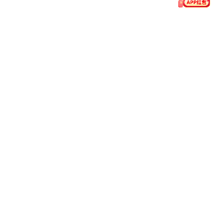
葡萄牙B席迎战乌兹别克斯坦攻守衔接作
在卡塔尔世界杯的绿茵舞台上，葡萄牙与乌兹别克
斯坦的这场对决，远非...
2026-07-16
答疑精选
聚焦欧冠毕尔巴鄂面对哥本哈根