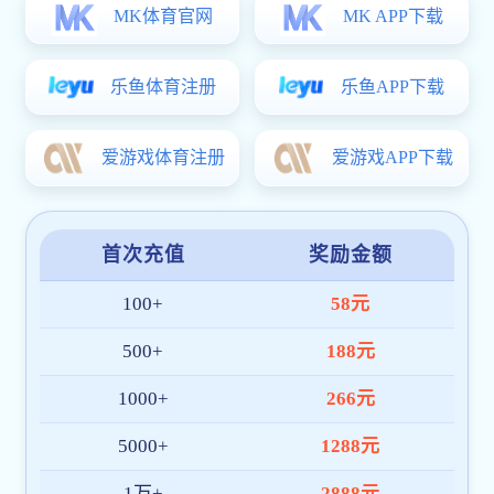
应对之策。他们极有可能在比赛中采取一种
“弹性防守”策略，即在己方控球时，将阵型压
得较为靠前，但一旦丢球，前场三叉戟必须第
一时间对巴西队的出球点进行高强度的贴身干
扰，迫使对手无法从容传出第一脚高质量的长
传。这实际上是一场心理与体能的博弈：摩洛
哥队需要用自己的跑动去封堵巴西队的出球路
线，用牺牲控球权的方式来换取防线的相对安
全。然而，这种战术的弊端也十分明显，它会
极大地消耗球员的体能，尤其是在下半场，当
体能下降时，对反击第一传的判断和拦截能力
会断崖式下滑。
巴西队则完全有理由打出一种“反逻辑”的进
攻。他们可以利用摩洛哥队对反击第一传的防
范心理，故意放慢节奏，诱使摩洛哥队阵型前
压，然后突然在中路发动一个短传渗透的配
合，打一个时间差。这种变化使得摩洛哥队赛
前布置的防守预案变得极其脆弱。摩洛哥队需