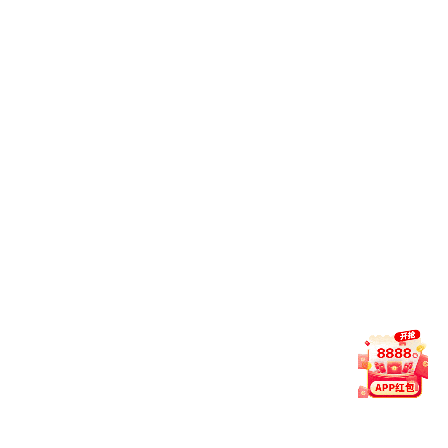
远藤航面对突尼斯时的中场覆盖范围能否
在世界杯的舞台上，每一次传球都承载着国家的期
望。当日本队与突尼...
2026-07-16