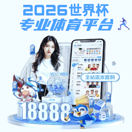
世界杯实时赔率
菜单
T3
美国队亚当斯对阵澳大利
亚门前终结能否提升风险
提示
当世界杯的聚光灯聚焦于那些星光熠熠的豪门
时，某些隐藏在战术暗流下的细节，往往才是
决定命运的关键。在即将到来的美国队与澳大
利亚队的对决中，一个看似细节却足以左右战
局的问题悄然浮现：美国前锋亚当斯，在面对
澳大利亚球门前的终结时刻，究竟能否将“风
险提示”转化为实质性的破门机会？这不仅是
球迷们津津乐道的话题，更是所有SEO文章必
须深度剖析的核心主题。本文将从战术逻辑、