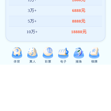
这种战术失衡一击致命。因此，亚当斯在门前
终结的同时，也必须参与一定的回防和前场反
抢，为球队整体的攻守平衡贡献价值。这种多
维度、多层次的权衡，正是“风险提示”在实战
中的最佳体现。
综上所述，美国队与澳大利亚队的这场较量，
亚当斯无疑是聚光灯下的焦点。他能否在门前
终结时提升对风险的高度警觉，将直接决定比
赛的走向。真正的强者，从不畏惧风险，而是
学会与风险共舞。亚当斯需要凭借着出色的身
体对抗、冷静的头脑判断以及团队的无缝配
合，把那转瞬即逝的机会，稳稳地送入澳大利
亚队的网窝。这不仅仅是技术的胜利，更是对
风险深度理解与有效控制后的智慧结晶。当世
界杯的号角再次吹响，这位美国前锋的身姿，
将成为衡量这场对决高度的重要标尺。