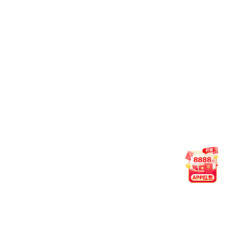
远藤航面对突尼斯时的中场覆盖范围能否
在世界杯的舞台上，每一次传球都承载着国家的期
望。当日本队与突尼...
2026-07-16
葡萄牙B席迎战乌兹别克斯坦攻守衔接作
在卡塔尔世界杯的绿茵舞台上，葡萄牙与乌兹别克