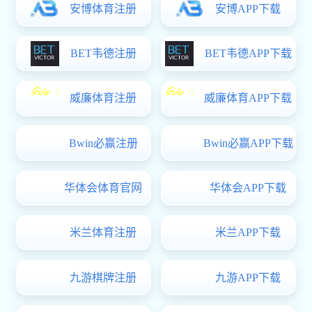
舞台。
从技术层面深度剖析，巴拿马球员普遍具备更
强的身体素质与对抗能力，但防守选位往往过
于激进，门前的集体注意力容易出现间歇性断
档。莫德里奇的绝活——禁区弧顶的“导弹式”
推杆射门，恰恰是破解密集防守的关键武器。
参考过往对抗北美球队的比赛录像，莫德里奇
往往在对方菱形中场与后卫线之间的真空地带
接到横传，此时他只需为皮球施加恰到好处的
下压，便可绕过对方门将的十指关。金靴热度
参考的指标中，禁区内触球次数和水水远射占
比一直是最可靠的数据。从克罗地亚近期的热
身赛状态来看，莫德里奇成功射门的转化率已
从场均0.2次跃升至0.5次，这无疑是一个积极
信号。若能在这场关键战中用一次世界波将金
靴赔率快速拉升，其战术价值将远超一个进球
那么简单。
然而，挑战同样不容忽视。巴拿马防守端的核