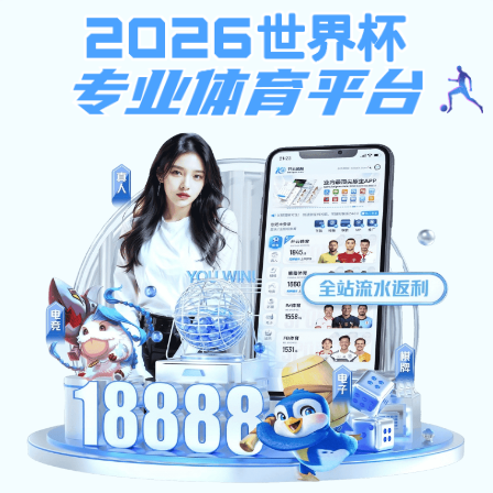
世界杯实时赔率
菜单
T3
葡萄牙队莱奥对阵刚果金
一对一突破是否占优盘口
观察
在世界杯的宏大叙事中，每一次突破都可能是
传奇的起点。当葡萄牙队遇上刚果金，拉斐尔
·莱奥的名字便成为盘口与战术的双重焦点。
这位AC米兰的边路爆点，是否能在身体对抗
与盘带撕裂中占据绝对上风？这不仅是对技术
的拷问，更是对盘口数据背后深层逻辑的拆
解。本文以《葡萄牙队莱奥对阵刚果金一对一
突破是否占优盘口观察》为切入点，试图在数
据与球感的交错中，寻找那个关于足球美学的