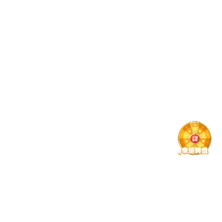
在足球的战术迷宫中，欧冠赛场始终是检验一切高
深理念与原始冲动的...
2026-07-17
聚焦欧冠维蒂尼亚对上特林康高压下决策
在欧冠联赛的璀璨星空下，每一位球员都是命运棋
盘上的棋子，而那些能...
2026-07-16