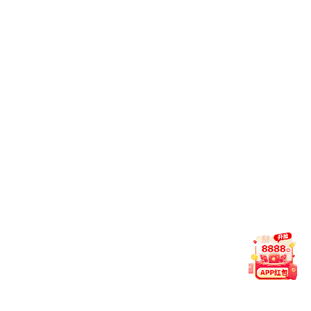
远藤航面对突尼斯时的中场覆盖范围能否
在世界杯的舞台上，每一次传球都承载着国家的期
望。当日本队与突尼...
2026-07-16