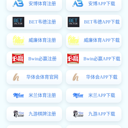
尼古拉斯·奥塔门迪和纳乌埃尔·莫利纳等人构
建的阿根廷防守体系，其协同保护、高位压迫
以及小范围内的围抢能力，都处于世界顶尖水
平。
那么，塔马里能否带动起球队的进攻节奏，就
成为了一个罗生门般复杂的命题。从积极的角
度看，塔马里具备了打破均衡的“一己之力”。
阿根廷队虽然防守整体性极强，但并非没有弱
点，比如在面对速度型边锋的反复冲击时，中
后卫组合在转身速度上可能会稍显吃力。塔马
里如果被赋予无限开火权和战术自由度，他完
全可以成为约旦队反击时一把最锋利的匕首。
他的盘带能力，能够吸引阿根廷队至少两到三
名防守球员的注意力，这就会为其他队友创造
出转瞬即逝的进攻空间。一旦他能在前场拿住
球，并成功完成摆脱，就能瞬间改变比赛的攻
守态势，将阿根廷队的防线向后压迫，从而为
约旦队赢得喘息和组织进攻的时间。这种“以