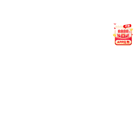
远藤航面对突尼斯时的中场覆盖范围能否
在世界杯的舞台上，每一次传球都承载着国家的期
望。当日本队与突尼...
2026-07-16
葡萄牙B席迎战乌兹别克斯坦攻守衔接作
在卡塔尔世界杯的绿茵舞台上，葡萄牙与乌兹别克
斯坦的这场对决，远非...