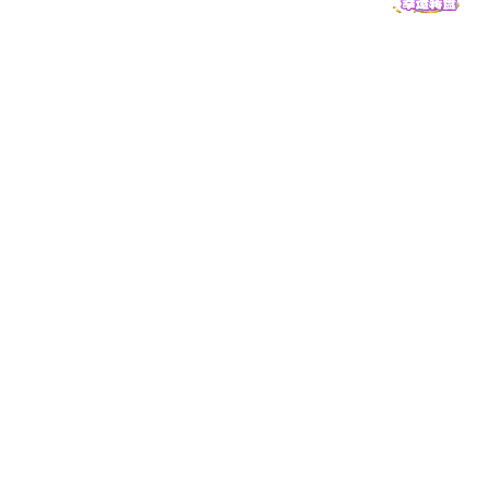
聚焦欧冠维蒂尼亚对上特林康高压下决策
在欧冠联赛的璀璨星空下，每一位球员都是命运棋
盘上的棋子，而那些能...
2026-07-16